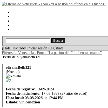
Portal
Búsqueda
Lista de miembros
Calendario
Ayuda
¡Hola, Invitado!
Iniciar sesión
Regístrate
Fiferos de Venezuela - Foro - “La pasión del fútbol en tus manos”
Perfil de oliyanaBeth321
oliyanaBeth321
(Novato)
Fecha de registro:
13-09-2024
Fecha de nacimiento:
17-09-1998 (27 años de edad)
Hora local:
08-08-2026 en 12:44 PM
Estado:
Sin conexión