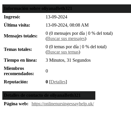
Información sobre oliyanaBeth321
Ingresó:
13-09-2024
Última visita:
13-09-2024, 08:08 AM
0 (0 mensajes por día | 0 % del total)
Mensajes totales:
(
Buscar sus mensajes
)
0 (0 temas por día | 0 % del total)
Temas totales:
(
Buscar sus temas
)
Tiempo en línea:
3 Minutos, 31 Segundos
Miembros
0
recomendados:
Reputación:
0
[
Detalles
]
Detalles de contacto de oliyanaBeth321
Página web:
https://onlinenursingessayhelp.uk/