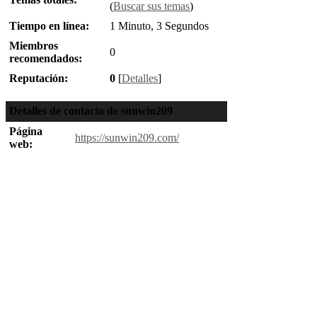
(
Buscar sus temas
)
Tiempo en línea:
1 Minuto, 3 Segundos
Miembros
0
recomendados:
Reputación:
0
[
Detalles
]
Detalles de contacto de sunwin209
Página
https://sunwin209.com/
web: