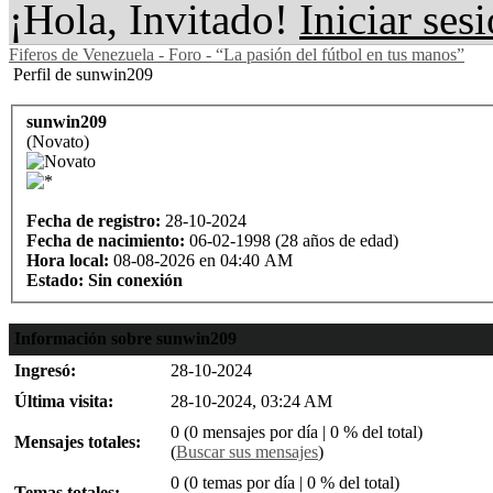
¡Hola, Invitado!
Iniciar ses
Fiferos de Venezuela - Foro - “La pasión del fútbol en tus manos”
Perfil de sunwin209
sunwin209
(Novato)
Fecha de registro:
28-10-2024
Fecha de nacimiento:
06-02-1998 (28 años de edad)
Hora local:
08-08-2026 en 04:40 AM
Estado:
Sin conexión
Información sobre sunwin209
Ingresó:
28-10-2024
Última visita:
28-10-2024, 03:24 AM
0 (0 mensajes por día | 0 % del total)
Mensajes totales:
(
Buscar sus mensajes
)
0 (0 temas por día | 0 % del total)
Temas totales: