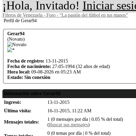
¡Hola, Invitado!
Iniciar ses
Fiferos de Venezuela - Foro - “La pasión del fútbol en tus manos”
Perfil de Gerar94
Gerar94
(Novato)
Fecha de registro:
13-11-2015
Fecha de nacimiento:
27-05-1994 (32 años de edad)
Hora local:
09-08-2026 en 05:23 AM
Estado:
Sin conexión
Información sobre Gerar94
Ingresó:
13-11-2015
Última visita:
16-11-2015, 11:22 AM
1 (0 mensajes por día | 0.05 % del total)
Mensajes totales:
(
Buscar sus mensajes
)
0 (0 temas por día | 0 % del total)
Temas totales: