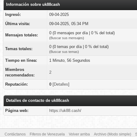
Información sobre uk88cash
Ingresó:
09-04-2025
Última visita:
09-04-2025, 05:34 PM
0 (0 mensajes por día | 0 % del total)
Mensajes totales:
(
Buscar sus mensajes
)
0 (0 temas por día | 0 % del total)
Temas totales:
(
Buscar sus temas
)
Tiempo en línea:
1 Minuto, 56 Segundos
Miembros
2
recomendados:
Reputación:
0
[
Detalles
]
Detalles de contacto de uk88cash
Página web:
https://uk88.cash/
Contáctanos
Fiferos de Venezuela
Volver arriba
Archivo (Modo simple)