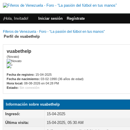
¡Hola, Invitado!
Iniciar sesión
Regístrate
Fiferos de Venezuela - Foro - “La pasión del fútbol en tus manos”
Perfil de vuabethelp
vuabethelp
(Novato)
Fecha de registro:
15-04-2025
Fecha de nacimiento:
03-02-1990 (36 años de edad)
Hora local:
08-08-2026 en 04:28 PM
Estado:
Sin conexión
Información sobre vuabethelp
Ingresó:
15-04-2025
Última visita:
15-04-2025, 05:30 AM