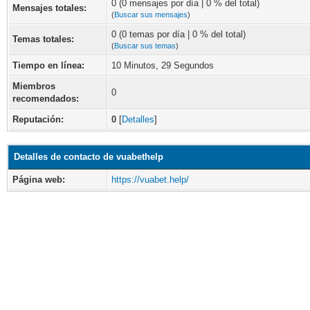
0 (0 mensajes por día | 0 % del total)
Mensajes totales:
(
Buscar sus mensajes
)
0 (0 temas por día | 0 % del total)
Temas totales:
(
Buscar sus temas
)
Tiempo en línea:
10 Minutos, 29 Segundos
Miembros
0
recomendados:
Reputación:
0
[
Detalles
]
Detalles de contacto de vuabethelp
Página web:
https://vuabet.help/