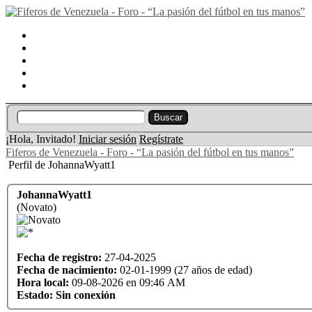
Portal
Búsqueda
Lista de miembros
Calendario
Ayuda
¡Hola, Invitado!
Iniciar sesión
Regístrate
Fiferos de Venezuela - Foro - “La pasión del fútbol en tus manos”
Perfil de JohannaWyatt1
JohannaWyatt1
(Novato)
Fecha de registro:
27-04-2025
Fecha de nacimiento:
02-01-1999 (27 años de edad)
Hora local:
09-08-2026 en 09:46 AM
Estado:
Sin conexión