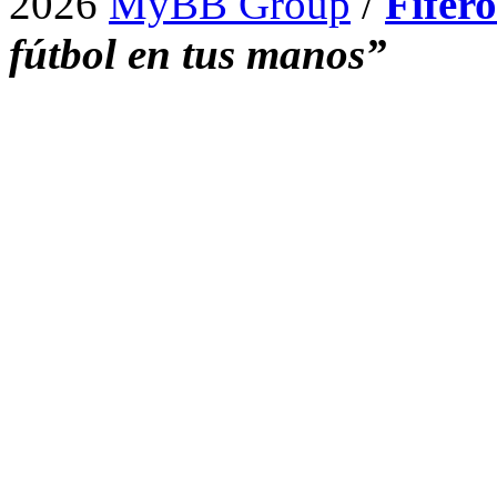
2026
MyBB Group
/
Fifer
fútbol en tus manos”