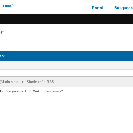
Portal
Búsqueda
os”
nos”
 (Modo simple)
Sindicación RSS
la
-
“La pasión del fútbol en tus manos”