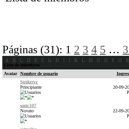
Páginas (31):
1
2
3
4
5
…
3
A
B
C
D
E
F
G
H
I
J
K
L
M
N
O
P
Q
R
Lista de miembros
Avatar
Nombre de usuario
Ingre
Striikervz
Principiante
20-09-20
sapic107
Novato
22-09-20