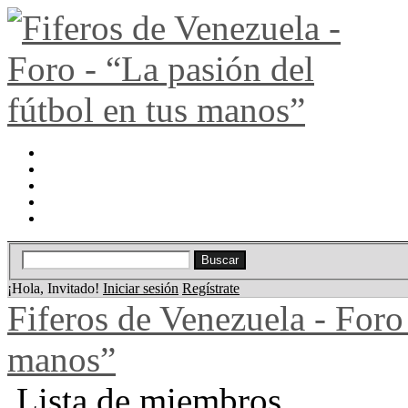
Portal
Búsqueda
Lista de miembros
Calendario
Ayuda
¡Hola, Invitado!
Iniciar sesión
Regístrate
Fiferos de Venezuela - Foro 
manos”
Lista de miembros