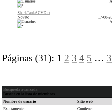
SharkTankACVDiet
Novato
17-08-20
Páginas (31):
1
2
3
4
5
…
3
Búsqueda avanzada
Buscar en la lista de miembros
Nombre de usuario
Sitio web
Exactamente:
Contiene: