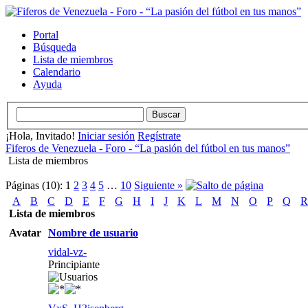
Portal
Búsqueda
Lista de miembros
Calendario
Ayuda
¡Hola, Invitado!
Iniciar sesión
Regístrate
Fiferos de Venezuela - Foro - “La pasión del fútbol en tus manos”
Lista de miembros
Páginas (10):
1
2
3
4
5
…
10
Siguiente »
A
B
C
D
E
F
G
H
I
J
K
L
M
N
O
P
Q
R
Lista de miembros
Avatar
Nombre de usuario
vidal-vz-
Principiante