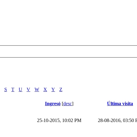
S
T
U
V
W
X
Y
Z
Ingresó
[
desc
]
Última visita
25-10-2015, 10:02 PM
28-08-2016, 03:50