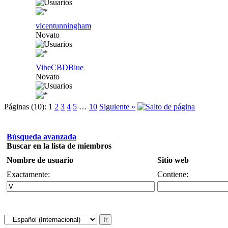
vicentunningham
Novato
VibeCBDBlue
Novato
Páginas (10):
1
2
3
4
5
…
10
Siguiente »
Búsqueda avanzada
Buscar en la lista de miembros
Nombre de usuario
Sitio web
Exactamente:
Contiene: