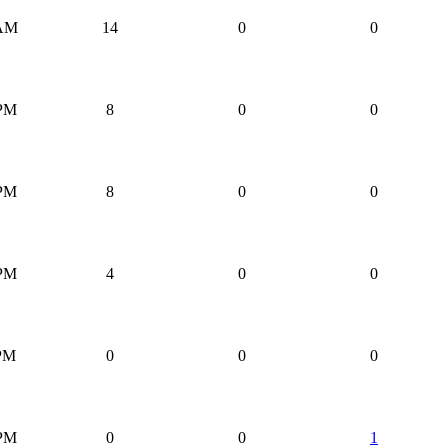
 AM
14
0
0
 PM
8
0
0
 PM
8
0
0
 PM
4
0
0
 PM
0
0
0
 PM
0
0
1