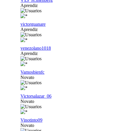
VxS_H3isenberg
Aprendiz
victorguanare
Aprendiz
venezolano1018
Aprendiz
Vamosbienfc
Novato
Victorsalazar_06
Novato
Vinotinto09
Novato