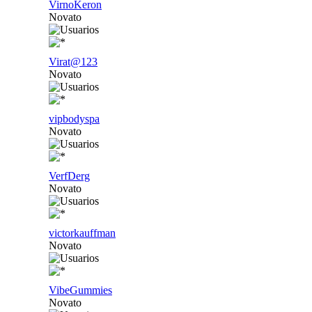
VirnoKeron
Novato
Virat@123
Novato
vipbodyspa
Novato
VerfDerg
Novato
victorkauffman
Novato
VibeGummies
Novato