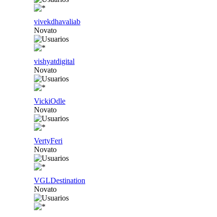
vivekdhavaliab
Novato
vishyatdigital
Novato
VickiOdle
Novato
VertyFeri
Novato
VGLDestination
Novato