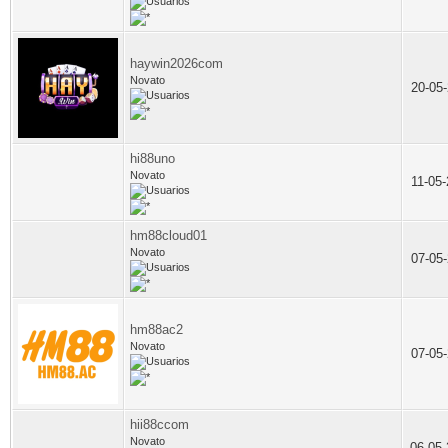
haywin2026com
Novato
20-05
hi88uno
Novato
11-05
hm88cloud01
Novato
07-05
hm88ac2
Novato
07-05
hii88ccom
Novato
06-05