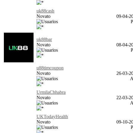
uk88cash
Novato
09-04-20
uk88bar
Novato
08-04-20
u88timcoupon
Novato
26-03-20
UrmilaChhabra
Novato
22-03-20
UKTodayHealth
Novato
09-10-20