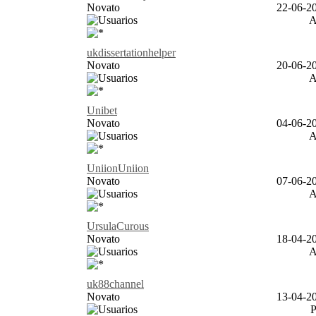
Novato
22-06-20
ukdissertationhelper
Novato
20-06-20
Unibet
Novato
04-06-20
UniionUniion
Novato
07-06-20
UrsulaCurous
Novato
18-04-20
uk88channel
Novato
13-04-20