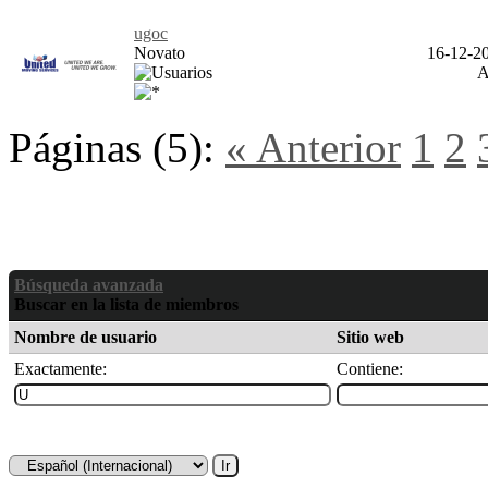
ugoc
Novato
16-12-20
Páginas (5):
« Anterior
1
2
Búsqueda avanzada
Buscar en la lista de miembros
Nombre de usuario
Sitio web
Exactamente:
Contiene: