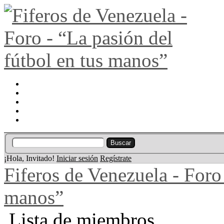
Portal
Búsqueda
Lista de miembros
Calendario
Ayuda
¡Hola, Invitado!
Iniciar sesión
Regístrate
Fiferos de Venezuela - Foro 
manos”
Lista de miembros