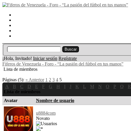
Portal
Búsqueda
Lista de miembros
Calendario
Ayuda
¡Hola, Invitado!
Iniciar sesión
Regístrate
Fiferos de Venezuela - Foro - “La pasión del fútbol en tus manos”
Lista de miembros
Páginas (5):
« Anterior
1
2
3
4
5
A
B
C
D
E
F
G
H
I
J
K
L
M
N
O
P
Q
R
Lista de miembros
Avatar
Nombre de usuario
u8884com
Novato