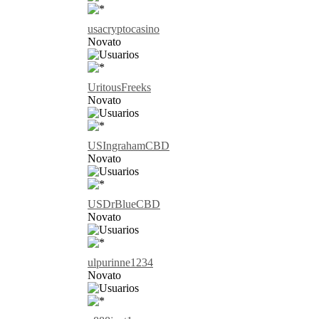
usacryptocasino
Novato
UritousFreeks
Novato
USIngrahamCBD
Novato
USDrBlueCBD
Novato
ulpurinne1234
Novato