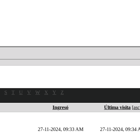
S
T
U
V
W
X
Y
Z
Ingresó
Última visita
[
asc
27-11-2024, 09:33 AM
27-11-2024, 09:34