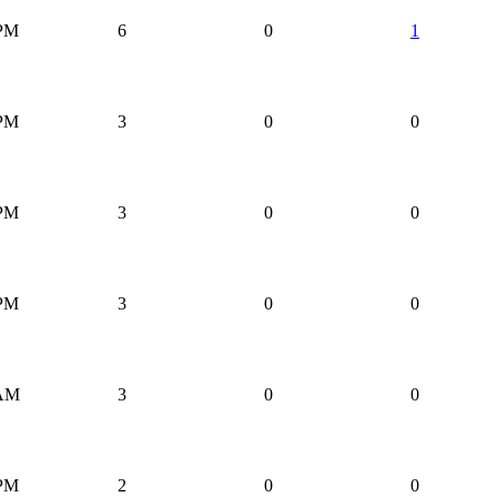
 PM
6
0
1
 PM
3
0
0
 PM
3
0
0
 PM
3
0
0
 AM
3
0
0
 PM
2
0
0