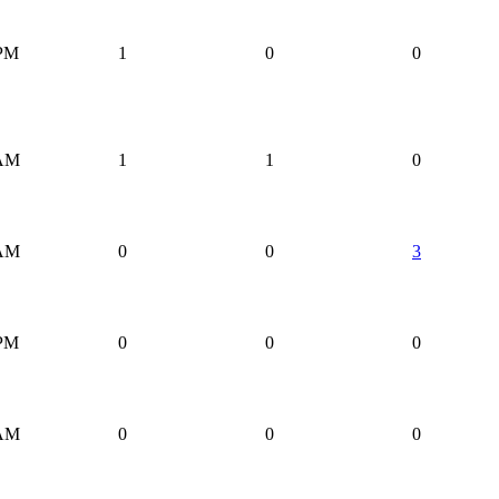
 PM
1
0
0
 AM
1
1
0
 AM
0
0
3
 PM
0
0
0
 AM
0
0
0