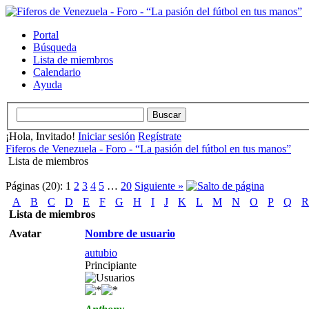
Portal
Búsqueda
Lista de miembros
Calendario
Ayuda
¡Hola, Invitado!
Iniciar sesión
Regístrate
Fiferos de Venezuela - Foro - “La pasión del fútbol en tus manos”
Lista de miembros
Páginas (20):
1
2
3
4
5
…
20
Siguiente »
A
B
C
D
E
F
G
H
I
J
K
L
M
N
O
P
Q
R
Lista de miembros
Avatar
Nombre de usuario
autubio
Principiante