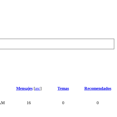
Mensajes
[
asc
]
Temas
Recomendados
 AM
16
0
0