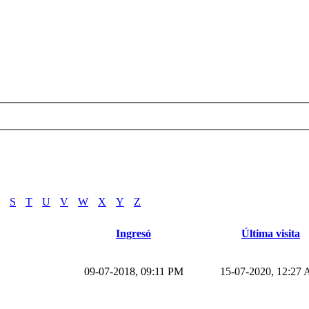
S
T
U
V
W
X
Y
Z
Ingresó
Última visita
09-07-2018, 09:11 PM
15-07-2020, 12:27