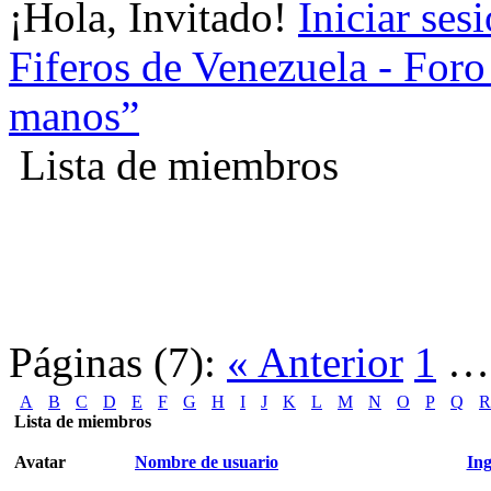
¡Hola, Invitado!
Iniciar ses
Fiferos de Venezuela - Foro 
manos”
Lista de miembros
Páginas (7):
« Anterior
1
A
B
C
D
E
F
G
H
I
J
K
L
M
N
O
P
Q
R
Lista de miembros
Avatar
Nombre de usuario
Ing