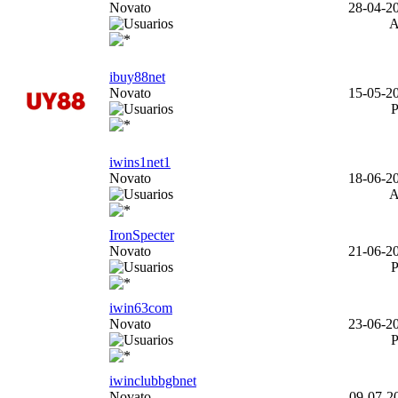
Novato
28-04-20
ibuy88net
Novato
15-05-20
iwins1net1
Novato
18-06-20
IronSpecter
Novato
21-06-20
iwin63com
Novato
23-06-20
iwinclubbgbnet
Novato
09-07-20