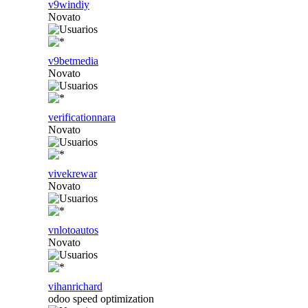
v9windiy
Novato
v9betmedia
Novato
verificationnara
Novato
vivekrewar
Novato
vnlotoautos
Novato
vihanrichard
odoo speed optimization