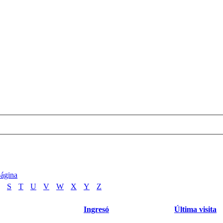
S
T
U
V
W
X
Y
Z
Ingresó
Última visita