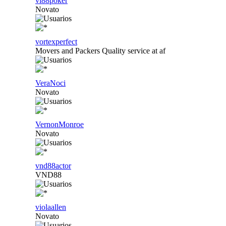
vl88poker
Novato
vortexperfect
Movers and Packers Quality service at af
VeraNoci
Novato
VernonMonroe
Novato
vnd88actor
VND88
violaallen
Novato