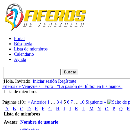
Portal
Búsqueda
Lista de miembros
Calendario
Ayuda
¡Hola, Invitado!
Iniciar sesión
Regístrate
Fiferos de Venezuela - Foro - “La pasión del fútbol en tus manos”
Lista de miembros
Páginas (10):
« Anterior
1
…
3
4
5
6
7
…
10
Siguiente »
A
B
C
D
E
F
G
H
I
J
K
L
M
N
O
P
Q
R
Lista de miembros
Avatar
Nombre de usuario