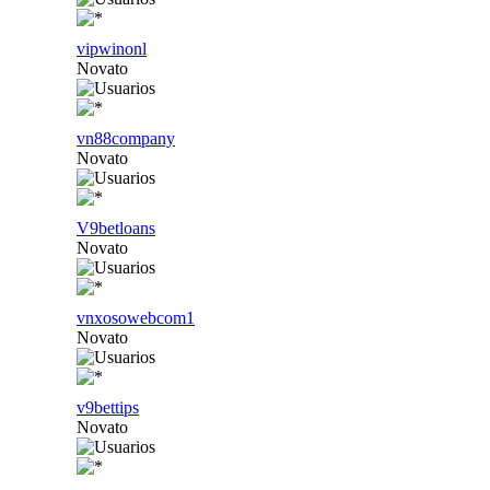
vipwinonl
Novato
vn88company
Novato
V9betloans
Novato
vnxosowebcom1
Novato
v9bettips
Novato