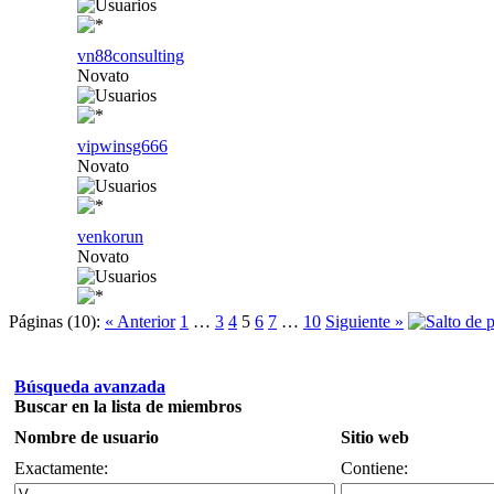
vn88consulting
Novato
vipwinsg666
Novato
venkorun
Novato
Páginas (10):
« Anterior
1
…
3
4
5
6
7
…
10
Siguiente »
Búsqueda avanzada
Buscar en la lista de miembros
Nombre de usuario
Sitio web
Exactamente:
Contiene: