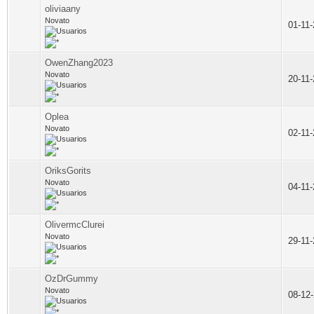
oliviaany
Novato
01-11
OwenZhang2023
Novato
20-11
Oplea
Novato
02-11
OriksGorits
Novato
04-11
OlivermcClurei
Novato
29-11
OzDrGummy
Novato
08-12