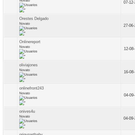
Novato
07-12
Orestes Delgado
Novato
27-06
Onlinereport
Novato
12-08
oliviajones
Novato
16-08
onlinefront243
Novato
04-09
onives4u
Novato
04-09
origynartbaby