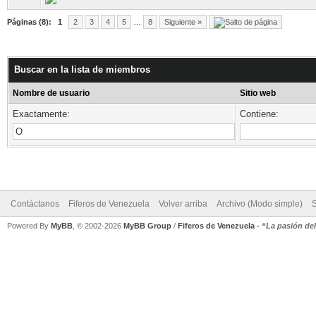
Páginas (8):
1
2
3
4
5
…
8
Siguiente »
Buscar en la lista de miembros
Nombre de usuario
Sitio web
Exactamente:
Contiene:
Contáctanos
Fiferos de Venezuela
Volver arriba
Archivo (Modo simple)
Powered By
MyBB
, © 2002-2026
MyBB Group
/
Fiferos de Venezuela
-
“La pasión de