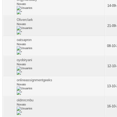
Novato
14-09
Oliverclark
Novato
21-09
oatsapron
Novato
08-10
oyobiryani
Novato
12-10
onlineassignmentgeeks
Novato
13-10
oldmrcmbu
Novato
16-10