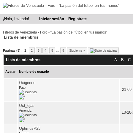
¡Hola, Invitado!
Iniciar sesión
Regístrate
Fiferos de Venezuela - Foro - “La pasión del fútbol en tus manos”
Lista de miembros
Páginas (8):
1
2
3
4
5
…
8
Siguiente »
Lista de miembros
A
B
C
Avatar
Nombre de usuario
Oxigeeno
Pato
21-09
Oct_6jas
Aprendiz
10-10
OptimusP23