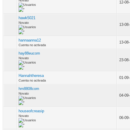
Novato
12-08
hawk5021
Novato
13-08
hannaanna12
13-08
Cuenta no activada
hay88eucom
Novato
23-08
Hannahtheresa
01-09
Cuenta no activada
hm8808com
Novato
04-09
houseofcreasip
Novato
06-09