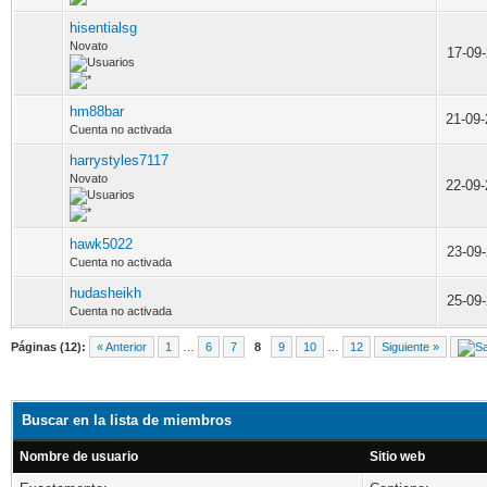
hisentialsg
Novato
17-09
hm88bar
21-09
Cuenta no activada
harrystyles7117
Novato
22-09
hawk5022
23-09
Cuenta no activada
hudasheikh
25-09
Cuenta no activada
Páginas (12):
« Anterior
1
…
6
7
8
9
10
…
12
Siguiente »
Buscar en la lista de miembros
Nombre de usuario
Sitio web