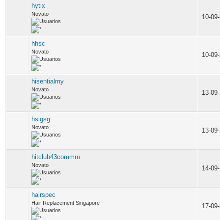
hytix
Novato
10-09
hhsc
Novato
10-09
hisentialmy
Novato
13-09
hsigsg
Novato
13-09
hitclub43commm
Novato
14-09
hairspec
Hair Replacement Singapore
17-09