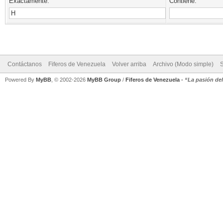
Exactamente:
Contiene:
Contáctanos
Fiferos de Venezuela
Volver arriba
Archivo (Modo simple)
Powered By
MyBB
, © 2002-2026
MyBB Group
/
Fiferos de Venezuela
-
“La pasión de