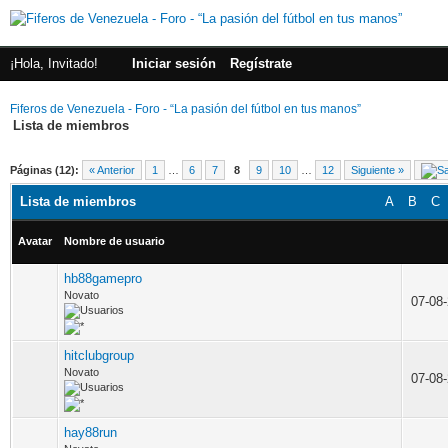
¡Hola, Invitado!
Iniciar sesión
Regístrate
Fiferos de Venezuela - Foro - “La pasión del fútbol en tus manos”
Lista de miembros
Páginas (12):
« Anterior
1
…
6
7
8
9
10
…
12
Siguiente »
Lista de miembros
A
B
C
Avatar
Nombre de usuario
hb88gamepro
Novato
07-08
hitclubgroup
Novato
07-08
hay88run