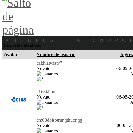
A
B
C
D
E
F
G
H
I
J
K
L
M
N
O
P
Q
R
Lista de miembros
Avatar
Nombre de usuario
Ingre
cakhiatvzztv7
Novato
06-05-20
c168kimm
Novato
06-05-20
cm88doisotrungthuongg
Novato
06-05-20