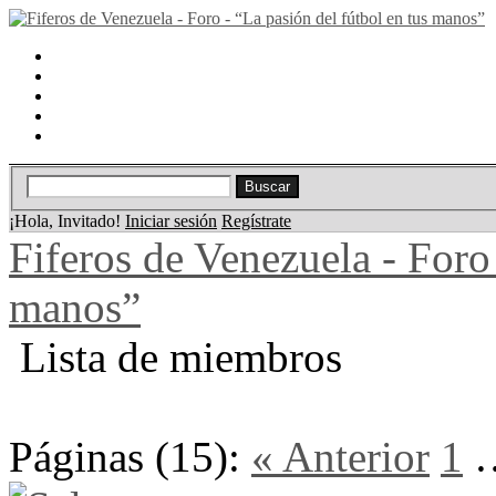
Portal
Búsqueda
Lista de miembros
Calendario
Ayuda
¡Hola, Invitado!
Iniciar sesión
Regístrate
Fiferos de Venezuela - Foro 
manos”
Lista de miembros
Páginas (15):
« Anterior
1