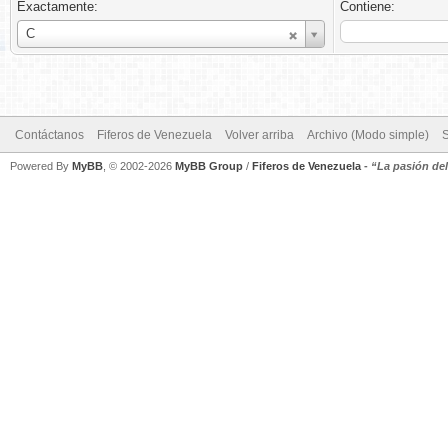
Exactamente:
Contiene:
Nombre
C
de
usuario
Contáctanos
Fiferos de Venezuela
Volver arriba
Archivo (Modo simple)
Powered By
MyBB
, © 2002-2026
MyBB Group
/
Fiferos de Venezuela
-
“La pasión de