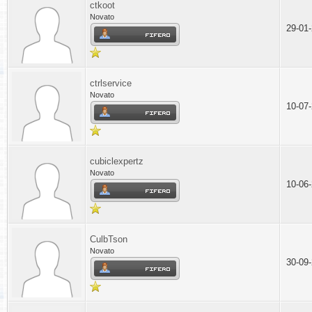
ctkoot
Novato
29-01
ctrlservice
Novato
10-07
cubiclexpertz
Novato
10-06
CulbTson
Novato
30-09