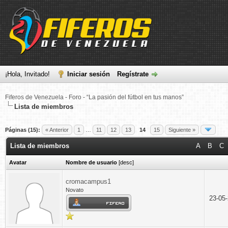
¡Hola, Invitado!
Iniciar sesión
Regístrate
Fiferos de Venezuela - Foro - “La pasión del fútbol en tus manos”
Lista de miembros
Páginas (15):
« Anterior
1
…
11
12
13
14
15
Siguiente »
Lista de miembros
A
B
C
Avatar
Nombre de usuario
[
desc
]
cromacampus1
Novato
23-05