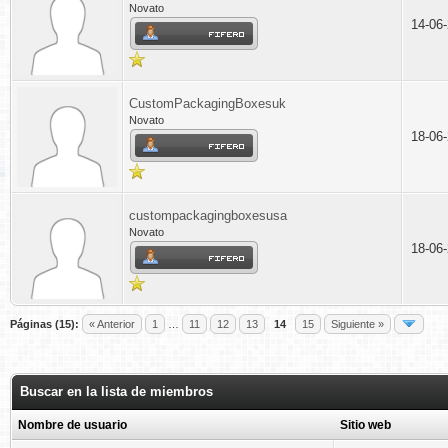
Novato
14-06
CustomPackagingBoxesuk
Novato
18-06
custompackagingboxesusa
Novato
18-06
Páginas (15):
« Anterior
1
…
11
12
13
14
15
Siguiente »
Buscar en la lista de miembros
Nombre de usuario
Sitio web