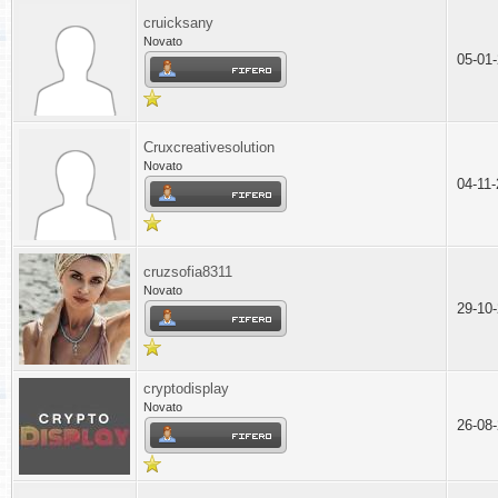
cruicksany
Novato
05-01
Cruxcreativesolution
Novato
04-11
cruzsofia8311
Novato
29-10
cryptodisplay
Novato
26-08