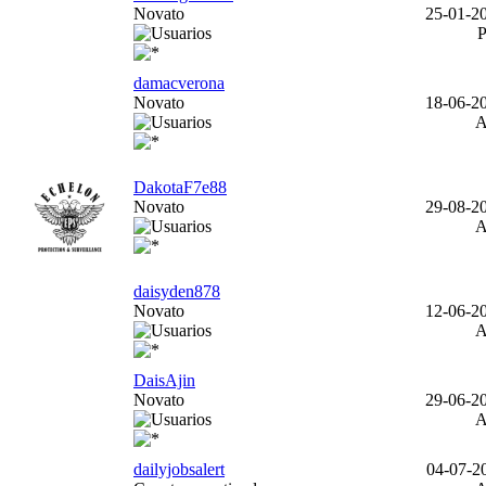
Novato
25-01-20
damacverona
Novato
18-06-20
DakotaF7e88
Novato
29-08-20
daisyden878
Novato
12-06-20
DaisAjin
Novato
29-06-20
dailyjobsalert
04-07-20