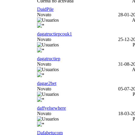
Cuenta no activada
DaidPile
Novato
28-01-20
dagatructiepcouk1
Novato
25-12-20
dagatructiep
Novato
31-08-20
dagae2bet
Novato
05-07-20
daffyelsewhere
Novato
18-03-20
Dafabetucom