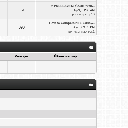
⚡ FULLLZ.Asia ⚡ Sale Payp...
19
Ayer
, 01:35 AM
por
dumpstop10
How to Compare NFL Jersey...
393
Ayer
, 09:33 PM
por
luxurystorecc1
Mensajes
Último mensaje
-
-