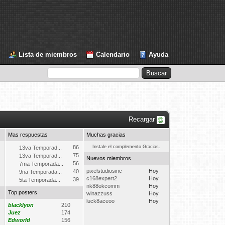
Lista de miembros
Calendario
Ayuda
Recargar
Mas respuestas
Muchas gracias
86
Instale el complemento
Gracias
.
13va Temporad...
75
13va Temporad...
Nuevos miembros
56
7ma Temporada...
pixelstudiosinc
Hoy
40
9na Temporada...
c168expert2
Hoy
39
5ta Temporada...
nk88okcomm
Hoy
Top posters
winazzuss
Hoy
luck8aceoo
Hoy
blacklyon
210
Juez
174
Edworld
156