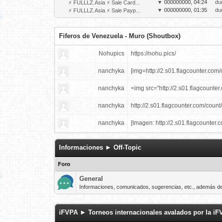
▼
000000000, 04:24
du
⚡ FULLLZ.Asia ⚡ Sale Card...
▼
000000000, 01:35
du
⚡ FULLLZ.Asia ⚡ Sale Payp...
Fiferos de Venezuela - Muro (Shoutbox)
Nohupics
https://nohu.pics/
nanchyka
[img=http://2.s01.flagcounter.c
nanchyka
<img src="http://2.s01.flagcoun
nanchyka
http://2.s01.flagcounter.com/count/
nanchyka
[Imagen:
http://2.s01.flagcounter.
nanchyka
http://s01.flagcounter.com/mini/ezo
Informaciones ► Off-Topic
nanchyka
[Imagen:
http://s01.flagcounter.com
Foro
Busco club, DFC CarlosEduVz 
General
Informaciones, comunicados, sugerencias, etc., además de 
Buenas soy el DT de Deportivo J
Armando Martínez
MartinzPro23 agente libre
iFVPA ► Torneos internacionales avalados por la i