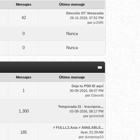
ounidense (ACL) , todo aquel quiera probar
05 06 10:53
Mensajes
Último mensaje
Elección DT Venezuela
42
 +18016347083
26-11-2018, 07:52 PM
13 03 21:56
por
jc2085
esados escribir al 3055424615
14 02 13:50
0
Nunca
DC, MI, DFC, MI , para mas información escribir
05 02 12:27
0
Nunca
18 01 22:35
23 08 11:07
08 05 22:03
Mensajes
Último mensaje
Deja tu PSN ID aquí
27 02 09:35
1
30-09-2016, 08:07 PM
por
Edworld
21 02 15:17
Temporada 31 - Inscripcio...
25 09 12:24
1,300
03-08-2026, 08:17 PM
por
jacktshell
⚡ FULLLZ.Asia ⚡ AVAILABLE...
185
Ayer
, 01:29 AM
por
dumpstop10