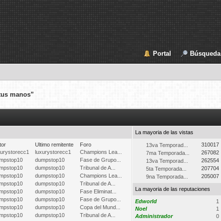
Portal
Búsqueda
n tus manos”
La mayoria de las vistas
tor
Ultimo remitente
Foro
310017
13va Temporad...
xurystorecc1
luxurystorecc1
Champions Lea...
267082
7ma Temporada...
mpstop10
dumpstop10
Fase de Grupo...
262554
13va Temporad...
mpstop10
dumpstop10
Tribunal de A...
207704
5ta Temporada...
mpstop10
dumpstop10
Champions Lea...
205007
9na Temporada...
mpstop10
dumpstop10
Tribunal de A...
La mayoria de las reputaciones
mpstop10
dumpstop10
Fase Eliminat...
mpstop10
dumpstop10
Fase de Grupo...
Edworld
1
mpstop10
dumpstop10
Copa del Mund...
Noel
1
mpstop10
dumpstop10
Tribunal de A...
Administrador
0