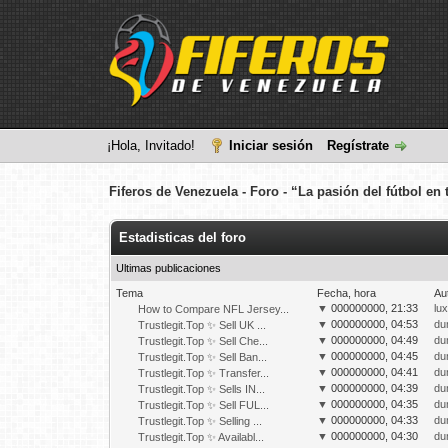
¡Hola, Invitado!
Iniciar sesión
Regístrate
Fiferos de Venezuela - Foro - “La pasión del fútbol e
Estadisticas del foro
Ultimas publicaciones
Tema
Fecha, hora
Au
▼
000000000, 21:33
lu
How to Compare NFL Jersey...
▼
000000000, 04:53
du
Trustlegit.Top ✨ Sell UK ...
▼
000000000, 04:49
du
Trustlegit.Top ✨ Sell Che...
▼
000000000, 04:45
du
Trustlegit.Top ✨ Sell Ban...
▼
000000000, 04:41
du
Trustlegit.Top ✨ Transfer...
▼
000000000, 04:39
du
Trustlegit.Top ✨ Sells IN...
▼
000000000, 04:35
du
Trustlegit.Top ✨ Sell FUL...
▼
000000000, 04:33
du
Trustlegit.Top ✨ Selling ...
▼
000000000, 04:30
du
Trustlegit.Top ✨ Availabl...