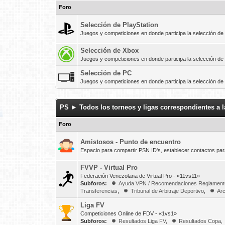
Filacchionegames
El equipo Real Esppor club está 
Foro
agregar el ID : LeoFilacchione e
Selección de PlayStation
Buenas noches! estoy tratando de
Juegos y competiciones en donde participa la selección de 
sergioperrotta23
Buenos dias, DVO CARACAS esta e
Selección de Xbox
Juegos y competiciones en donde participa la selección d
Filacchionegames
Buen dia Real esppor club busca 
al +19543477957
Selección de PC
Juegos y competiciones en donde participa la selección d
buenas noches... Busco club. Psn
Buenos días, Solicito la Liberac
PS ► Todos los torneos y ligas correspondientes a l
Kyo_v23
Busco club. Psnid Kyo_v23. MI, 
Foro
JGuitox
buenas me gustaria inscribir un 
Amistosos - Punto de encuentro
Espacio para compartir PSN ID's, establecer contactos par
Yaracuyanos FC busca jugadores 
FVVP - Virtual Pro
Alguien de anzoategui?
Federación Venezolana de Virtual Pro - «11vs11»
Subforos:
Ayuda VPN / Recomendaciones Reglamen
Transferencias
,
Tribunal de Arbitraje Deportivo
,
Ar
Liga FV
Competiciones Online de FDV - «1vs1»
Subforos:
Resultados Liga FV
,
Resultados Copa
,