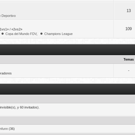
13
je Deportivo
109
«1vs1» / «2vs2»
Copa del Mundo FDV
,
Champions League
Temas
-
oradores
visible(s), y 60 invitados).
nfunn
(36)