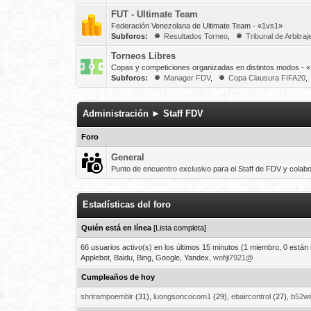
FUT - Ultimate Team
Federación Venezolana de Ultimate Team - «1vs1»
Subforos:
Resultados Torneo
,
Tribunal de Arbitra
Torneos Libres
Copas y competiciones organizadas en distintos modos - 
Subforos:
Manager FDV
,
Copa Clausura FIFA20
,
Administración ► Staff FDV
Foro
General
Punto de encuentro exclusivo para el Staff de FDV y colab
Estadísticas del foro
Quién está en línea
[
Lista completa
]
66 usuarios activo(s) en los últimos 15 minutos (1 miembro, 0 están in
Applebot, Baidu, Bing, Google, Yandex,
wofiji7921@
Cumpleaños de hoy
shrirampoemblr
(31),
luongsoncocom1
(29),
ebaircontrol
(27),
b52wi