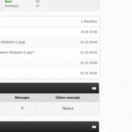
Noel
53
Romdastt
37
« Archivo
15 06 15:50
3/labels=1.jpg]
01 01 09:06
wers=3/labels=1.jpg">
01 01 09:06
01 01 09:06
01 01 09:06
01 01 09:06
01 01 09:06
Mensajes
Último mensaje
02 11 21:33
0
Nunca
ar jugamos EFA 2da y IESA
02 06 16:43
12 06 22:17