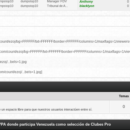
mpstop10
dumpstop10
Manager FDV
Anthony
0
mpstop10
dumpstop10
Tribunal de A...
blacklyon
0
om/count/ezoj/bg=FFFFFF/txt=FFFFFF/border=FFFFFF/columns=1/maxflags=1/viewers=
ter.com/count/ezoj/bg=FFFFFF/txt=FFFFFF/border=FFFFFF/columns=1/maxflags=1/vie
ezoj/...bels=1.jpg
com/count/ezoj/...bels=1.jpg
]
j/bg_...ags_1.jfif
/mini/ezoj/bg_...ags_1.jfif
]
Temas
+594128439670
0
un espacio libre para que nuestros usuarios interactúen entre sí.
BL buscamos portero de buena media y que sea responsable para alineacion titul
FVPA donde participa Venezuela como selección de Clubes Pro