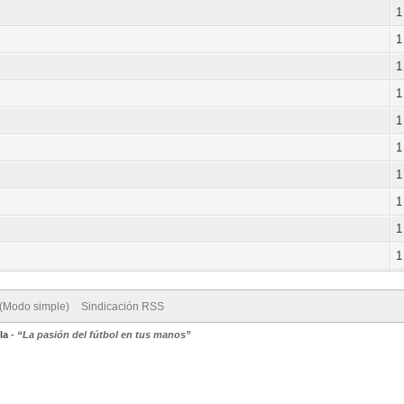
1
1
1
1
1
1
1
1
1
1
 (Modo simple)
Sindicación RSS
la
-
“La pasión del fútbol en tus manos”