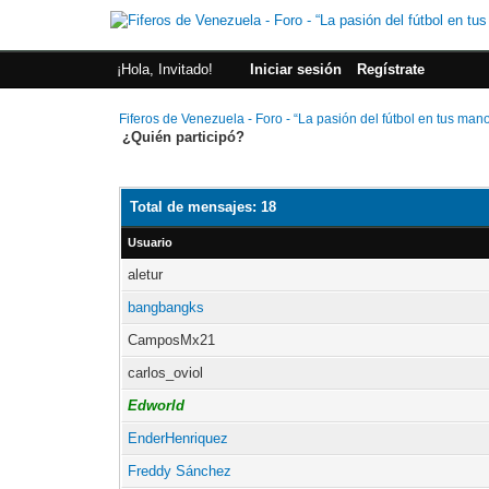
¡Hola, Invitado!
Iniciar sesión
Regístrate
Fiferos de Venezuela - Foro - “La pasión del fútbol en tus man
¿Quién participó?
Total de mensajes: 18
Usuario
aletur
bangbangks
CamposMx21
carlos_oviol
Edworld
EnderHenriquez
Freddy Sánchez