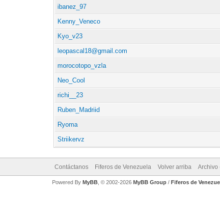
ibanez_97
Kenny_Veneco
Kyo_v23
leopascal18@gmail.com
morocotopo_vzla
Neo_Cool
richi__23
Ruben_Madriid
Ryoma
Striikervz
Contáctanos
Fiferos de Venezuela
Volver arriba
Archivo
Powered By
MyBB
, © 2002-2026
MyBB Group
/
Fiferos de Venezue