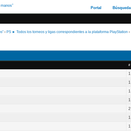
Portal
Búsqueda
os”
›
PS ► Todos los torneos y ligas correspondientes a la plataforma PlayStation
›
#
1
1
1
1
2
1
1