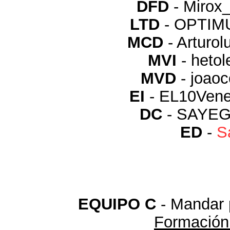
DFD
- Mirox
LTD
- OPTIM
MCD
- Arturo
MVI
- heto
MVD
- joao
EI
- EL10Ven
DC
- SAYEG
ED
-
S
EQUIPO C
- Mandar 
Formación