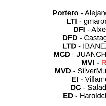
Portero
- Aleja
LTI
- gmaro
DFI
- Alx
DFD
- Casta
LTD
- IBANE
MCD
- JUANCH
MVI
-
R
MVD
- Silver
EI
- Villa
DC
- Sala
ED
- Harold