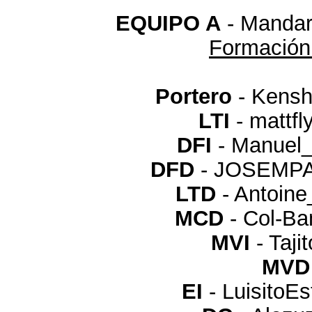
EQUIPO A
- Mandar 
Formación
Portero
- Kens
LTI
- mattf
DFI
- Manuel
DFD
- JOSEMP
LTD
- Antoin
MCD
- Col-B
MVI
- Taji
MVD
EI
- Luisito