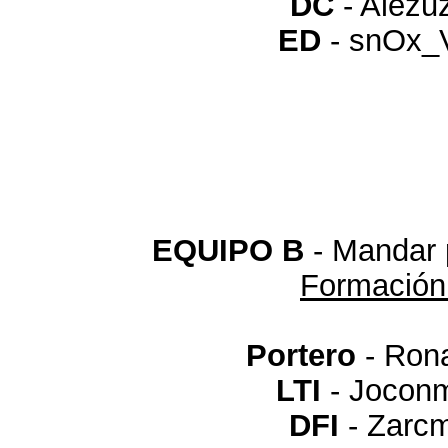
DC
- Alezu
ED
- snOx_
EQUIPO B
- Mandar 
Formación
Portero
- Ron
LTI
- Joco
DFI
- Zarc