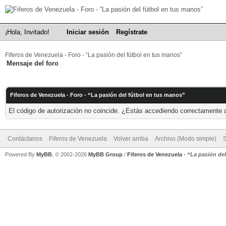
¡Hola, Invitado!
Iniciar sesión
Regístrate
Fiferos de Venezuela - Foro - “La pasión del fútbol en tus manos”
Mensaje del foro
Fiferos de Venezuela - Foro - “La pasión del fútbol en tus manos”
El código de autorización no coincide. ¿Estás accediendo correctamente a 
Contáctanos
Fiferos de Venezuela
Volver arriba
Archivo (Modo simple)
Powered By
MyBB
, © 2002-2026
MyBB Group
/
Fiferos de Venezuela
-
“La pasión de