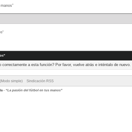
Portal
Búsqueda
os”
nos”
 correctamente a esta función? Por favor, vuelve atrás e inténtalo de nuevo.
 (Modo simple)
Sindicación RSS
la
-
“La pasión del fútbol en tus manos”