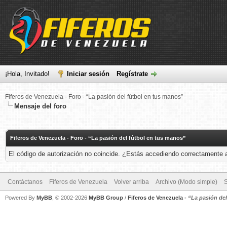
¡Hola, Invitado!
Iniciar sesión
Regístrate
Fiferos de Venezuela - Foro - “La pasión del fútbol en tus manos”
Mensaje del foro
Fiferos de Venezuela - Foro - “La pasión del fútbol en tus manos”
El código de autorización no coincide. ¿Estás accediendo correctamente a 
Contáctanos
Fiferos de Venezuela
Volver arriba
Archivo (Modo simple)
Powered By
MyBB
, © 2002-2026
MyBB Group
/
Fiferos de Venezuela
-
“La pasión de