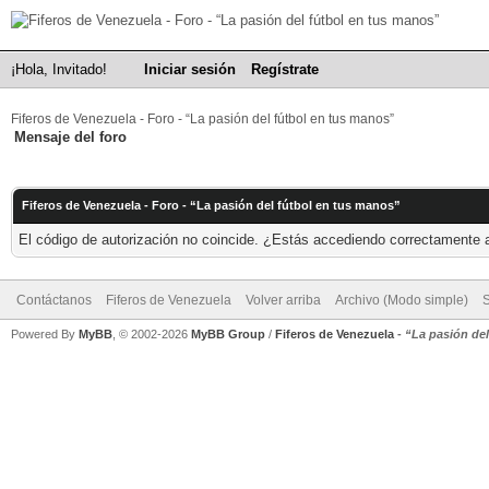
¡Hola, Invitado!
Iniciar sesión
Regístrate
Fiferos de Venezuela - Foro - “La pasión del fútbol en tus manos”
Mensaje del foro
Fiferos de Venezuela - Foro - “La pasión del fútbol en tus manos”
El código de autorización no coincide. ¿Estás accediendo correctamente a 
Contáctanos
Fiferos de Venezuela
Volver arriba
Archivo (Modo simple)
Powered By
MyBB
, © 2002-2026
MyBB Group
/
Fiferos de Venezuela
-
“La pasión de