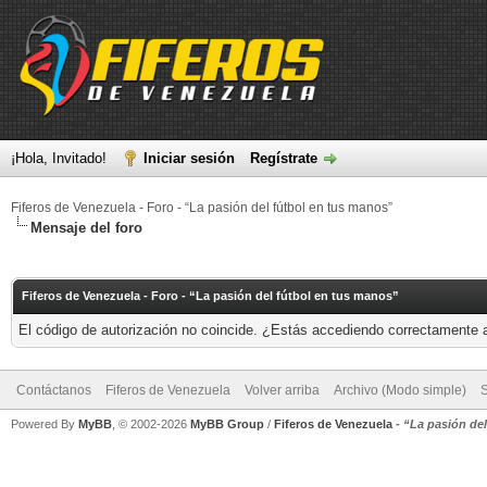
¡Hola, Invitado!
Iniciar sesión
Regístrate
Fiferos de Venezuela - Foro - “La pasión del fútbol en tus manos”
Mensaje del foro
Fiferos de Venezuela - Foro - “La pasión del fútbol en tus manos”
El código de autorización no coincide. ¿Estás accediendo correctamente a 
Contáctanos
Fiferos de Venezuela
Volver arriba
Archivo (Modo simple)
Powered By
MyBB
, © 2002-2026
MyBB Group
/
Fiferos de Venezuela
-
“La pasión de