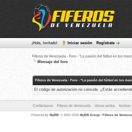
¡Hola, Invitado!
Iniciar sesión
Regístrate
Fiferos de Venezuela - Foro - “La pasión del fútbol en tus man
Mensaje del foro
Fiferos de Venezuela - Foro - “La pasión del fútbol en tus ma
El código de autorización no coincide. ¿Estás accediendo
Contáctanos
Fiferos de Venezuela
Volver arriba
Archivo
Powered By
MyBB
, © 2002-2026
MyBB Group
/
Fiferos de Venezue