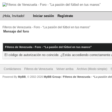
¡Hola, Invitado!
Iniciar sesión
Regístrate
Fiferos de Venezuela - Foro - “La pasión del fútbol en tus manos”
Mensaje del foro
Fiferos de Venezuela - Foro - “La pasión del fútbol en tus manos”
El código de autorización no coincide. ¿Estás accediendo correctamente a 
Contáctanos
Fiferos de Venezuela
Volver arriba
Archivo (Modo simple)
Powered By
MyBB
, © 2002-2026
MyBB Group
/
Fiferos de Venezuela
-
“La pasión de