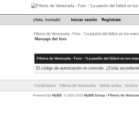
¡Hola, Invitado!
Iniciar sesión
Regístrate
Fiferos de Venezuela - Foro - “La pasión del fútbol en tus man
Mensaje del foro
Fiferos de Venezuela - Foro - “La pasión del fútbol en tus ma
El código de autorización no coincide. ¿Estás accediendo
Contáctanos
Fiferos de Venezuela
Volver arriba
Archivo
Powered By
MyBB
, © 2002-2026
MyBB Group
/
Fiferos de Venezue