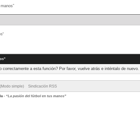
Portal
Búsqueda
os”
nos”
 correctamente a esta función? Por favor, vuelve atrás e inténtalo de nuevo.
 (Modo simple)
Sindicación RSS
la
-
“La pasión del fútbol en tus manos”