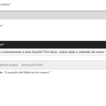
Portal
Búsqueda
os”
nos”
 correctamente a esta función? Por favor, vuelve atrás e inténtalo de nuevo.
 (Modo simple)
Sindicación RSS
la
-
“La pasión del fútbol en tus manos”