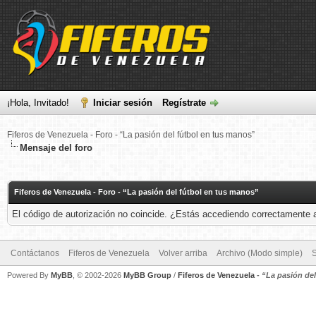
¡Hola, Invitado!
Iniciar sesión
Regístrate
Fiferos de Venezuela - Foro - “La pasión del fútbol en tus manos”
Mensaje del foro
Fiferos de Venezuela - Foro - “La pasión del fútbol en tus manos”
El código de autorización no coincide. ¿Estás accediendo correctamente a 
Contáctanos
Fiferos de Venezuela
Volver arriba
Archivo (Modo simple)
Powered By
MyBB
, © 2002-2026
MyBB Group
/
Fiferos de Venezuela
-
“La pasión de