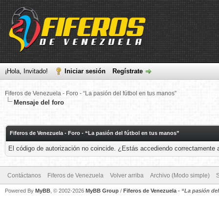
¡Hola, Invitado!
Iniciar sesión
Regístrate
Fiferos de Venezuela - Foro - “La pasión del fútbol en tus manos”
Mensaje del foro
Fiferos de Venezuela - Foro - “La pasión del fútbol en tus manos”
El código de autorización no coincide. ¿Estás accediendo correctamente a 
Contáctanos
Fiferos de Venezuela
Volver arriba
Archivo (Modo simple)
Powered By
MyBB
, © 2002-2026
MyBB Group
/
Fiferos de Venezuela
-
“La pasión de