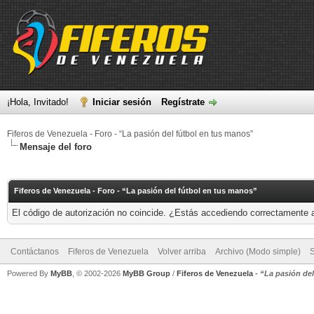
¡Hola, Invitado!
Iniciar sesión
Regístrate
Fiferos de Venezuela - Foro - “La pasión del fútbol en tus manos”
Mensaje del foro
Fiferos de Venezuela - Foro - “La pasión del fútbol en tus manos”
El código de autorización no coincide. ¿Estás accediendo correctamente a 
Contáctanos
Fiferos de Venezuela
Volver arriba
Archivo (Modo simple)
Powered By
MyBB
, © 2002-2026
MyBB Group
/
Fiferos de Venezuela
-
“La pasión de