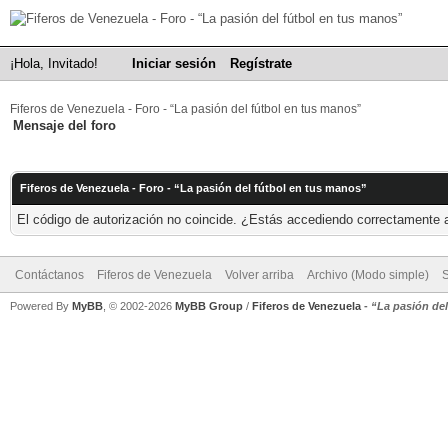
¡Hola, Invitado!
Iniciar sesión
Regístrate
Fiferos de Venezuela - Foro - “La pasión del fútbol en tus manos”
Mensaje del foro
Fiferos de Venezuela - Foro - “La pasión del fútbol en tus manos”
El código de autorización no coincide. ¿Estás accediendo correctamente a 
Contáctanos
Fiferos de Venezuela
Volver arriba
Archivo (Modo simple)
Powered By
MyBB
, © 2002-2026
MyBB Group
/
Fiferos de Venezuela
-
“La pasión de