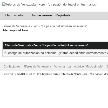
¡Hola, Invitado!
Iniciar sesión
Regístrate
Fiferos de Venezuela - Foro - “La pasión del fútbol en tus manos”
Mensaje del foro
Fiferos de Venezuela - Foro - “La pasión del fútbol en tus manos”
El código de autorización no coincide. ¿Estás accediendo correctamente a 
Contáctanos
Fiferos de Venezuela
Volver arriba
Archivo (Modo simple)
Powered By
MyBB
, © 2002-2026
MyBB Group
/
Fiferos de Venezuela
-
“La pasión de