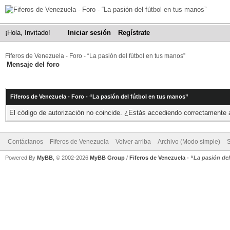
¡Hola, Invitado!
Iniciar sesión
Regístrate
Fiferos de Venezuela - Foro - “La pasión del fútbol en tus manos”
Mensaje del foro
Fiferos de Venezuela - Foro - “La pasión del fútbol en tus manos”
El código de autorización no coincide. ¿Estás accediendo correctamente a 
Contáctanos
Fiferos de Venezuela
Volver arriba
Archivo (Modo simple)
Powered By
MyBB
, © 2002-2026
MyBB Group
/
Fiferos de Venezuela
-
“La pasión de