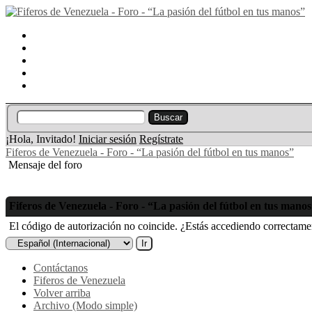
Portal
Búsqueda
Lista de miembros
Calendario
Ayuda
¡Hola, Invitado!
Iniciar sesión
Regístrate
Fiferos de Venezuela - Foro - “La pasión del fútbol en tus manos”
Mensaje del foro
Fiferos de Venezuela - Foro - “La pasión del fútbol en tus mano
El código de autorización no coincide. ¿Estás accediendo correctament
Contáctanos
Fiferos de Venezuela
Volver arriba
Archivo (Modo simple)