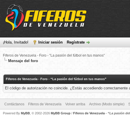
¡Hola, Invitado!
Iniciar sesión
Regístrate
Fiferos de Venezuela - Foro - “La pasión del fútbol en tus manos”
Mensaje del foro
Fiferos de Venezuela - Foro - “La pasión del fútbol en tus manos”
El código de autorización no coincide. ¿Estás accediendo correctamente a 
Contáctanos
Fiferos de Venezuela
Volver arriba
Archivo (Modo simple)
Powered By
MyBB
, © 2002-2026
MyBB Group
/
Fiferos de Venezuela
-
“La pasión de