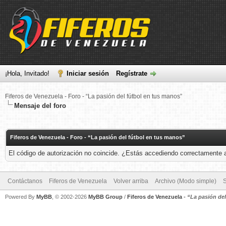
¡Hola, Invitado!
Iniciar sesión
Regístrate
Fiferos de Venezuela - Foro - “La pasión del fútbol en tus manos”
Mensaje del foro
Fiferos de Venezuela - Foro - “La pasión del fútbol en tus manos”
El código de autorización no coincide. ¿Estás accediendo correctamente a 
Contáctanos
Fiferos de Venezuela
Volver arriba
Archivo (Modo simple)
Powered By
MyBB
, © 2002-2026
MyBB Group
/
Fiferos de Venezuela
-
“La pasión de