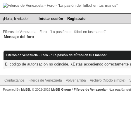
¡Hola, Invitado!
Iniciar sesión
Regístrate
Fiferos de Venezuela - Foro - “La pasión del fútbol en tus manos”
Mensaje del foro
Fiferos de Venezuela - Foro - “La pasión del fútbol en tus manos”
El código de autorización no coincide. ¿Estás accediendo correctamente a 
Contáctanos
Fiferos de Venezuela
Volver arriba
Archivo (Modo simple)
Powered By
MyBB
, © 2002-2026
MyBB Group
/
Fiferos de Venezuela
-
“La pasión de