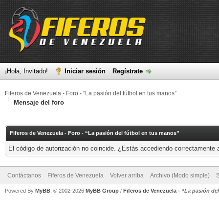
¡Hola, Invitado!
Iniciar sesión
Regístrate
Fiferos de Venezuela - Foro - “La pasión del fútbol en tus manos”
Mensaje del foro
Fiferos de Venezuela - Foro - “La pasión del fútbol en tus manos”
El código de autorización no coincide. ¿Estás accediendo correctamente a 
Contáctanos
Fiferos de Venezuela
Volver arriba
Archivo (Modo simple)
Powered By
MyBB
, © 2002-2026
MyBB Group
/
Fiferos de Venezuela
-
“La pasión de