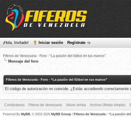
¡Hola, Invitado!
Iniciar sesión
Regístrate
Fiferos de Venezuela - Foro - “La pasión del fútbol en tus manos”
Mensaje del foro
Fiferos de Venezuela - Foro - “La pasión del fútbol en tus manos”
El código de autorización no coincide. ¿Estás accediendo correctamente a 
Contáctanos
Fiferos de Venezuela
Volver arriba
Archivo (Modo simple)
Powered By
MyBB
, © 2002-2026
MyBB Group
/
Fiferos de Venezuela
-
“La pasión de