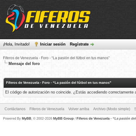
¡Hola, Invitado!
Iniciar sesión
Regístrate
Fiferos de Venezuela - Foro - “La pasión del fútbol en tus manos”
Mensaje del foro
Fiferos de Venezuela - Foro - “La pasión del fútbol en tus manos”
El código de autorización no coincide. ¿Estás accediendo correctamente a 
Contáctanos
Fiferos de Venezuela
Volver arriba
Archivo (Modo simple)
Powered By
MyBB
, © 2002-2026
MyBB Group
/
Fiferos de Venezuela
-
“La pasión de