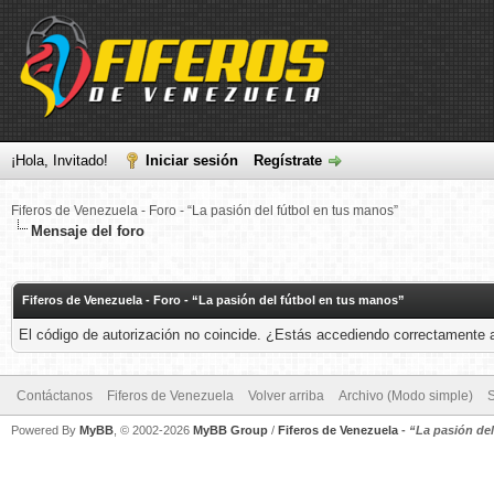
¡Hola, Invitado!
Iniciar sesión
Regístrate
Fiferos de Venezuela - Foro - “La pasión del fútbol en tus manos”
Mensaje del foro
Fiferos de Venezuela - Foro - “La pasión del fútbol en tus manos”
El código de autorización no coincide. ¿Estás accediendo correctamente a 
Contáctanos
Fiferos de Venezuela
Volver arriba
Archivo (Modo simple)
Powered By
MyBB
, © 2002-2026
MyBB Group
/
Fiferos de Venezuela
-
“La pasión de