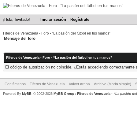
¡Hola, Invitado!
Iniciar sesión
Regístrate
Fiferos de Venezuela - Foro - “La pasión del fútbol en tus manos”
Mensaje del foro
Fiferos de Venezuela - Foro - “La pasión del fútbol en tus manos”
El código de autorización no coincide. ¿Estás accediendo correctamente a 
Contáctanos
Fiferos de Venezuela
Volver arriba
Archivo (Modo simple)
Powered By
MyBB
, © 2002-2026
MyBB Group
/
Fiferos de Venezuela
-
“La pasión de