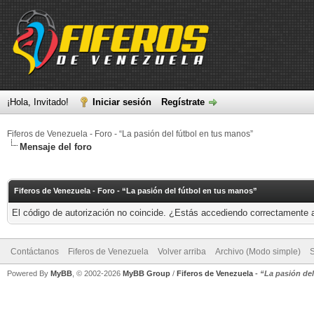
¡Hola, Invitado!
Iniciar sesión
Regístrate
Fiferos de Venezuela - Foro - “La pasión del fútbol en tus manos”
Mensaje del foro
Fiferos de Venezuela - Foro - “La pasión del fútbol en tus manos”
El código de autorización no coincide. ¿Estás accediendo correctamente a 
Contáctanos
Fiferos de Venezuela
Volver arriba
Archivo (Modo simple)
Powered By
MyBB
, © 2002-2026
MyBB Group
/
Fiferos de Venezuela
-
“La pasión de