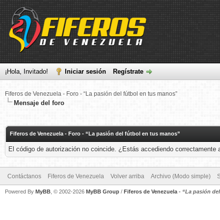
¡Hola, Invitado!
Iniciar sesión
Regístrate
Fiferos de Venezuela - Foro - “La pasión del fútbol en tus manos”
Mensaje del foro
Fiferos de Venezuela - Foro - “La pasión del fútbol en tus manos”
El código de autorización no coincide. ¿Estás accediendo correctamente a 
Contáctanos
Fiferos de Venezuela
Volver arriba
Archivo (Modo simple)
Powered By
MyBB
, © 2002-2026
MyBB Group
/
Fiferos de Venezuela
-
“La pasión de